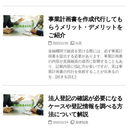
事業計画書を作成代行しても
らうメリット・デメリットを
ご紹介
2022/11/18
出資
金融機関で融資を受ける際には、必ず事業計
画書を提出する必要があります。事業計画書
の内容が直接融資の成否に影響することもあ
り、記載内容に悩む方が多いですが、実は事
業計画書の代行を依頼することが出来るの
を...[続きを読む]
法人登記の確認が必要になる
ケースや登記情報を調べる方
法について解説
2022/11/14
基礎知識