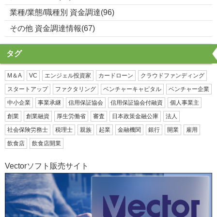
業種/業態/職種別 資金調達(96)
その他 資金調達情報(67)
タグ
M＆A
VC
エンジェル投資家
カードローン
クラウドファンディング
スタートアップ
ファクタリング
ベンチャーキャピタル
ベンチャー企業
中小企業
事業承継
信用保証協会
信用保証協会付融資
個人事業主
創業
創業融資
厚生労働省
審査
日本政策金融公庫
法人
社会保険労務士
税理士
親族
起業
金融機関
銀行
開業
雇用
飲食店
飲食店開業
Vectorソフト販売サイト