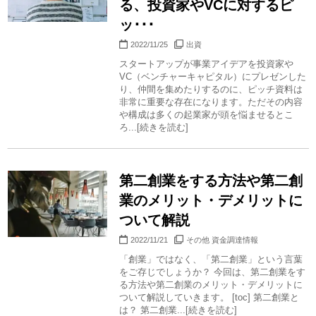
る、投資家やVCに対するピ
ッ･･･
2022/11/25
出資
スタートアップが事業アイデアを投資家や
VC（ベンチャーキャピタル）にプレゼンした
り、仲間を集めたりするのに、ピッチ資料は
非常に重要な存在になります。ただその内容
や構成は多くの起業家が頭を悩ませるとこ
ろ...[続きを読む]
第二創業をする方法や第二創
業のメリット・デメリットに
ついて解説
2022/11/21
その他 資金調達情報
「創業」ではなく、「第二創業」という言葉
をご存じでしょうか？ 今回は、第二創業をす
る方法や第二創業のメリット・デメリットに
ついて解説していきます。 [toc] 第二創業と
は？ 第二創業...[続きを読む]