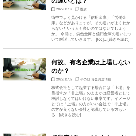
の違いとは？
2022/11/07
融資
街中でよく見かける「信用金庫」「労働金
庫」などがありますが、その違いがよくわか
らないという人も多いのではないでしょう
か。 今回は、労働金庫と信用金庫の違いにつ
いて解説していきます。 [toc]...[続きを読む]
何故、有名企業は上場しない
のか？
2022/11/02
その他 資金調達情報
株式会社として起業する場合には「上場」を
目指すか「非上場」のままかは経営者として
検討しなくてはいけない事案です。イメージ
とては「上場」の方がいい会社で「非上場」
の方が良くない会社と認識している方もい
る...[続きを読む]