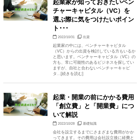
起業家が知っておきたいベン
チャーキャピタル（VC）を
選ぶ際に気をつけたいポイン
ト･･･
2022/10/31
出資
起業家の中には、ベンチャーキャピタル
（VC）からの出資を検討している方もいるか
と思います。ベンチャーキャピタル（VC）の
方も、常に可能性のあるビジネスを探してい
ますが、自社と合わないベンチャーキャピ
タ...[続きを読む]
起業・開業の前にかかる費用
「創立費」と「開業費」につ
いて解説
2022/10/28
基礎知識
会社を設立するまでにさまざまな費用がかか
ってきます。その費用は会社設立後に経費と