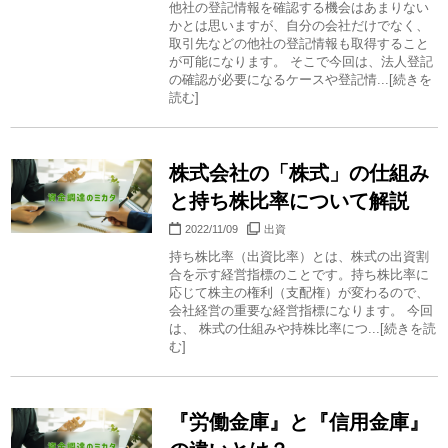
他社の登記情報を確認する機会はあまりない
かとは思いますが、自分の会社だけでなく、
取引先などの他社の登記情報も取得すること
が可能になります。 そこで今回は、法人登記
の確認が必要になるケースや登記情...[続きを
読む]
株式会社の「株式」の仕組み
と持ち株比率について解説
2022/11/09
出資
持ち株比率（出資比率）とは、株式の出資割
合を示す経営指標のことです。持ち株比率に
応じて株主の権利（支配権）が変わるので、
会社経営の重要な経営指標になります。 今回
は、 株式の仕組みや持株比率につ...[続きを読
む]
『労働金庫』と『信用金庫』