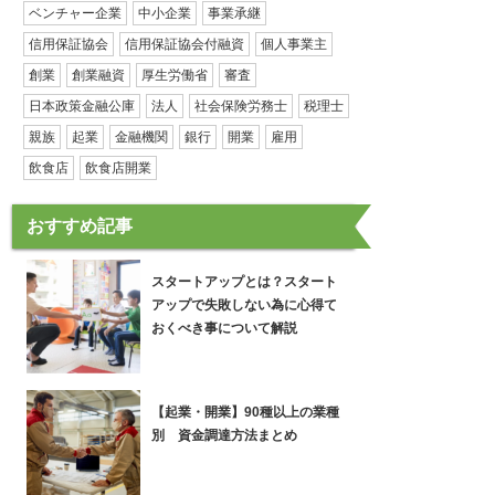
ベンチャー企業
中小企業
事業承継
信用保証協会
信用保証協会付融資
個人事業主
創業
創業融資
厚生労働省
審査
日本政策金融公庫
法人
社会保険労務士
税理士
親族
起業
金融機関
銀行
開業
雇用
飲食店
飲食店開業
おすすめ記事
スタートアップとは？スタート
アップで失敗しない為に心得て
おくべき事について解説
【起業・開業】90種以上の業種
別 資金調達方法まとめ