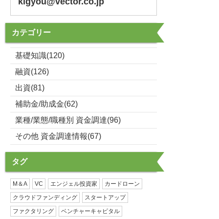
kigyou@vector.co.jp
カテゴリー
基礎知識(120)
融資(126)
出資(81)
補助金/助成金(62)
業種/業態/職種別 資金調達(96)
その他 資金調達情報(67)
タグ
M＆A
VC
エンジェル投資家
カードローン
クラウドファンディング
スタートアップ
ファクタリング
ベンチャーキャピタル