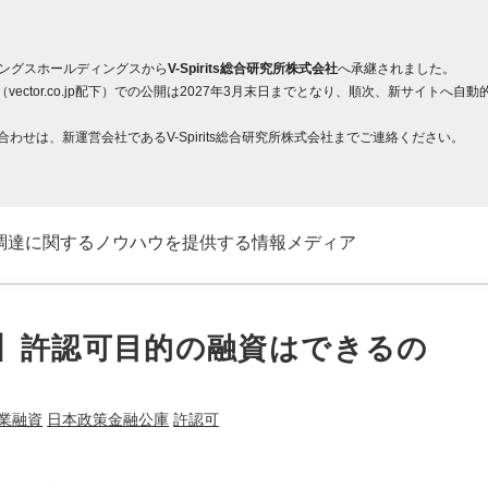
ィングスホールディングスから
V-Spirits総合研究所株式会社
へ承継されました。
ector.co.jp配下）での公開は2027年3月末日までとなり、順次、新サイト
せは、新運営会社であるV-Spirits総合研究所株式会社までご連絡ください。
調達に関するノウハウを提供する情報メディア
】許認可目的の融資はできるの
業融資
日本政策金融公庫
許認可