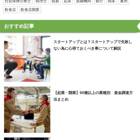
社会保険労務士
税理士
親族
起業
金融機関
銀行
開業
雇用
飲食店
飲食店開業
おすすめ記事
スタートアップとは？スタートアップで失敗し
ない為に心得ておくべき事について解説
【起業・開業】90種以上の業種別 資金調達方
法まとめ