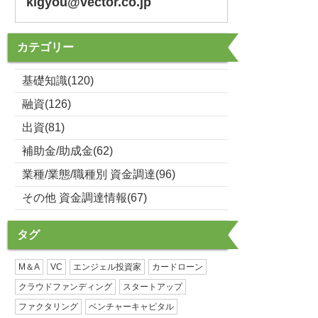
kigyou@vector.co.jp
カテゴリー
基礎知識(120)
融資(126)
出資(81)
補助金/助成金(62)
業種/業態/職種別 資金調達(96)
その他 資金調達情報(67)
タグ
M＆A
VC
エンジェル投資家
カードローン
クラウドファンディング
スタートアップ
ファクタリング
ベンチャーキャピタル