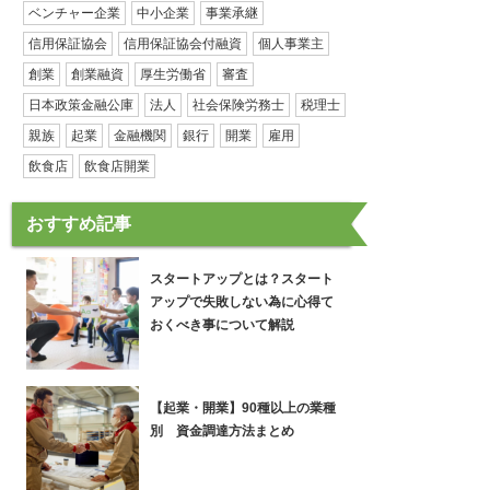
ベンチャー企業
中小企業
事業承継
信用保証協会
信用保証協会付融資
個人事業主
創業
創業融資
厚生労働省
審査
日本政策金融公庫
法人
社会保険労務士
税理士
親族
起業
金融機関
銀行
開業
雇用
飲食店
飲食店開業
おすすめ記事
スタートアップとは？スタート
アップで失敗しない為に心得て
おくべき事について解説
【起業・開業】90種以上の業種
別 資金調達方法まとめ