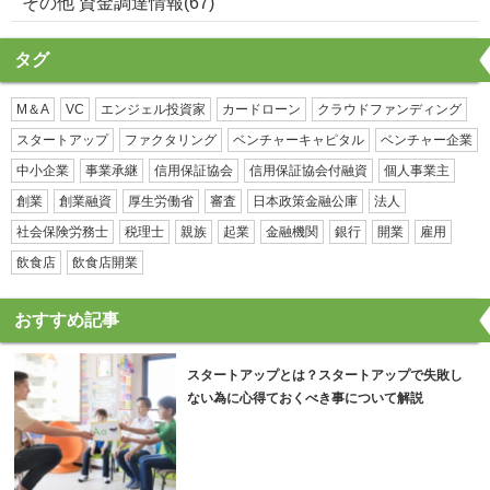
その他 資金調達情報(67)
タグ
M＆A
VC
エンジェル投資家
カードローン
クラウドファンディング
スタートアップ
ファクタリング
ベンチャーキャピタル
ベンチャー企業
中小企業
事業承継
信用保証協会
信用保証協会付融資
個人事業主
創業
創業融資
厚生労働省
審査
日本政策金融公庫
法人
社会保険労務士
税理士
親族
起業
金融機関
銀行
開業
雇用
飲食店
飲食店開業
おすすめ記事
スタートアップとは？スタートアップで失敗し
ない為に心得ておくべき事について解説