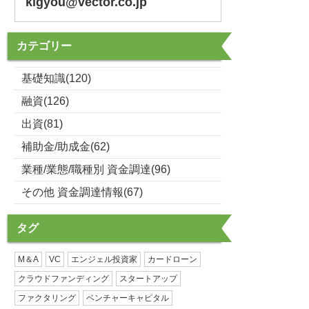
kigyou@vector.co.jp
カテゴリー
基礎知識(120)
融資(126)
出資(81)
補助金/助成金(62)
業種/業態/職種別 資金調達(96)
その他 資金調達情報(67)
タグ
M＆A
VC
エンジェル投資家
カードローン
クラウドファンディング
スタートアップ
ファクタリング
ベンチャーキャピタル