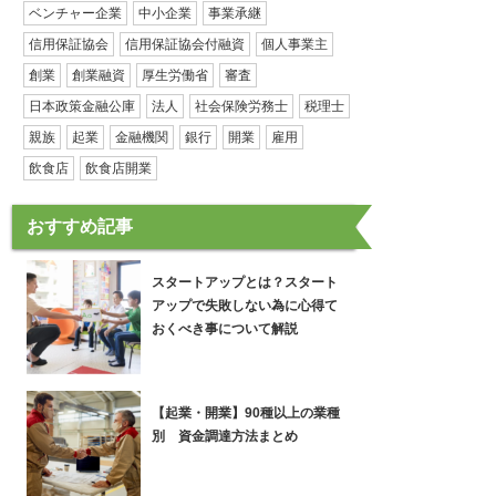
ベンチャー企業
中小企業
事業承継
信用保証協会
信用保証協会付融資
個人事業主
創業
創業融資
厚生労働省
審査
日本政策金融公庫
法人
社会保険労務士
税理士
親族
起業
金融機関
銀行
開業
雇用
飲食店
飲食店開業
おすすめ記事
スタートアップとは？スタート
アップで失敗しない為に心得て
おくべき事について解説
【起業・開業】90種以上の業種
別 資金調達方法まとめ