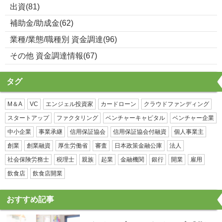
出資(81)
補助金/助成金(62)
業種/業態/職種別 資金調達(96)
その他 資金調達情報(67)
タグ
M＆A
VC
エンジェル投資家
カードローン
クラウドファンディング
スタートアップ
ファクタリング
ベンチャーキャピタル
ベンチャー企業
中小企業
事業承継
信用保証協会
信用保証協会付融資
個人事業主
創業
創業融資
厚生労働省
審査
日本政策金融公庫
法人
社会保険労務士
税理士
親族
起業
金融機関
銀行
開業
雇用
飲食店
飲食店開業
おすすめ記事