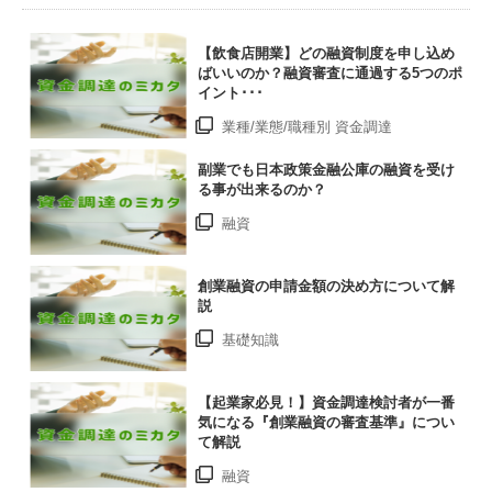
【飲食店開業】どの融資制度を申し込め
ばいいのか？融資審査に通過する5つのポ
イント･･･
業種/業態/職種別 資金調達
副業でも日本政策金融公庫の融資を受け
る事が出来るのか？
融資
創業融資の申請金額の決め方について解
説
基礎知識
【起業家必見！】資金調達検討者が一番
気になる『創業融資の審査基準』につい
て解説
融資