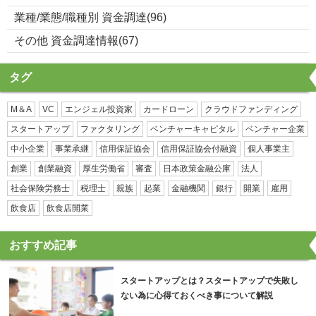
業種/業態/職種別 資金調達(96)
その他 資金調達情報(67)
タグ
M＆A
VC
エンジェル投資家
カードローン
クラウドファンディング
スタートアップ
ファクタリング
ベンチャーキャピタル
ベンチャー企業
中小企業
事業承継
信用保証協会
信用保証協会付融資
個人事業主
創業
創業融資
厚生労働省
審査
日本政策金融公庫
法人
社会保険労務士
税理士
親族
起業
金融機関
銀行
開業
雇用
飲食店
飲食店開業
おすすめ記事
スタートアップとは？スタートアップで失敗し
ない為に心得ておくべき事について解説