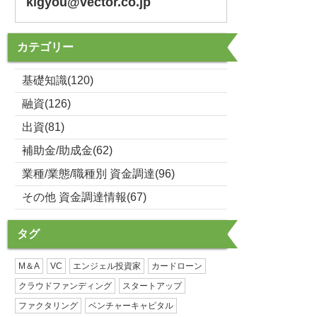
kigyou@vector.co.jp
カテゴリー
基礎知識(120)
融資(126)
出資(81)
補助金/助成金(62)
業種/業態/職種別 資金調達(96)
その他 資金調達情報(67)
タグ
M＆A
VC
エンジェル投資家
カードローン
クラウドファンディング
スタートアップ
ファクタリング
ベンチャーキャピタル