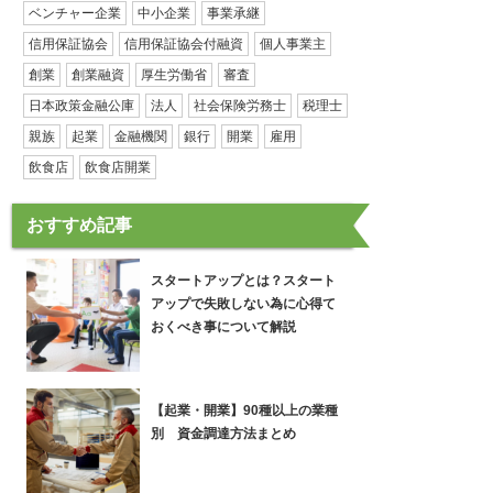
ベンチャー企業
中小企業
事業承継
信用保証協会
信用保証協会付融資
個人事業主
創業
創業融資
厚生労働省
審査
日本政策金融公庫
法人
社会保険労務士
税理士
親族
起業
金融機関
銀行
開業
雇用
飲食店
飲食店開業
おすすめ記事
スタートアップとは？スタート
アップで失敗しない為に心得て
おくべき事について解説
【起業・開業】90種以上の業種
別 資金調達方法まとめ