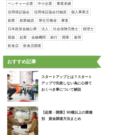
ベンチャー企業
中小企業
事業承継
信用保証協会
信用保証協会付融資
個人事業主
創業
創業融資
厚生労働省
審査
日本政策金融公庫
法人
社会保険労務士
税理士
親族
起業
金融機関
銀行
開業
雇用
飲食店
飲食店開業
おすすめ記事
スタートアップとは？スタート
アップで失敗しない為に心得て
おくべき事について解説
【起業・開業】90種以上の業種
別 資金調達方法まとめ