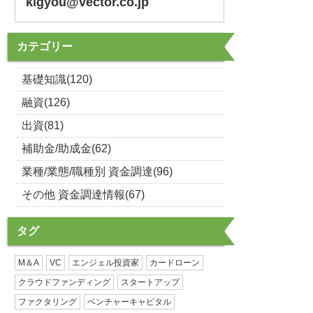
kigyou@vector.co.jp
カテゴリー
基礎知識(120)
融資(126)
出資(81)
補助金/助成金(62)
業種/業態/職種別 資金調達(96)
その他 資金調達情報(67)
タグ
M＆A
VC
エンジェル投資家
カードローン
クラウドファンディング
スタートアップ
ファクタリング
ベンチャーキャピタル