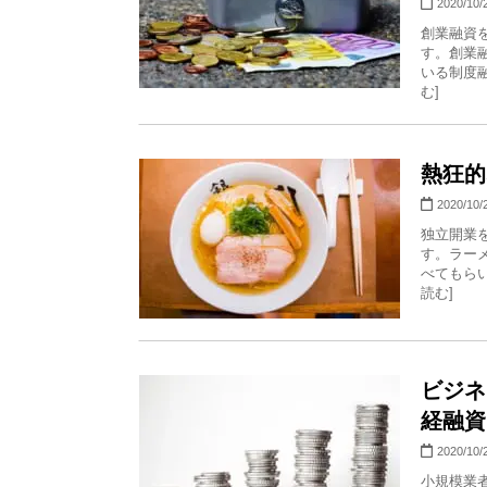
2020/10/
創業融資
す。創業
いる制度融
む]
熱狂的
2020/10/
独立開業
す。ラー
べてもらい
読む]
ビジネ
経融資
2020/10/
小規模業