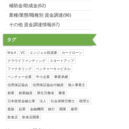
補助金/助成金(62)
業種/業態/職種別 資金調達(96)
その他 資金調達情報(67)
タグ
M＆A
VC
エンジェル投資家
カードローン
クラウドファンディング
スタートアップ
ファクタリング
ベンチャーキャピタル
ベンチャー企業
中小企業
事業承継
信用保証協会
信用保証協会付融資
個人事業主
創業
創業融資
厚生労働省
審査
日本政策金融公庫
法人
社会保険労務士
税理士
親族
起業
金融機関
銀行
開業
雇用
飲食店
飲食店開業