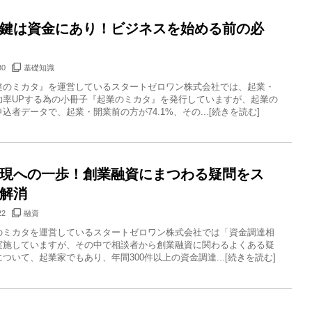
鍵は資金にあり！ビジネスを始める前の必
30
基礎知識
達のミカタ』を運営しているスタートゼロワン株式会社では、起業・
功率UPする為の小冊子『起業のミカタ』を発行していますが、起業の
込者データで、起業・開業前の方が74.1%、その...[続きを読む]
現への一歩！創業融資にまつわる疑問をス
解消
22
融資
のミカタを運営しているスタートゼロワン株式会社では「資金調達相
実施していますが、その中で相談者から創業融資に関わるよくある疑
ついて、起業家でもあり、年間300件以上の資金調達...[続きを読む]