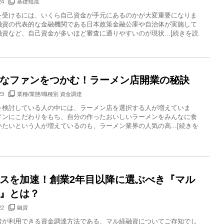
24
基礎知識
を受けるには、いくら自己資金が手元にあるのかが大変重要になりま
融資の代表的な金融機関である日本政策金融公庫や自治体が実施して
資など、自己資金が多いほど審査に通りやすいのが現状...[続きを読
なファンをつかむ！ラーメン店開業の秘訣
23
業種/業態/職種別 資金調達
を検討している人の中には、ラーメン店を選択する人が増えていま
メンにこだわりをもち、自分の作ったおいしいラーメンをみんなに食
たいという人が増えているのも、ラーメン業界の人気の高...[続きを
スを加速！創業2年目以降に選ぶべき『マル
』とは？
22
融資
者が利用できる資金調達方法である、マル経融資についてご存知でし