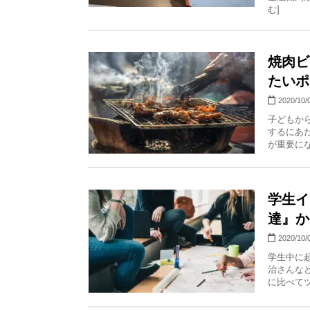
む]
焼肉ビ
たいポ
2020/10/
子どもか
するにあ
が重要にな
学生イ
達』か
2020/10/
学生中に
治さんな
に比べてツ