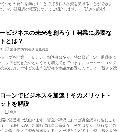
いくつかの要件を満たすことで好条件の融資を受けることができま
は、マル経融資の概要についてご紹介します。 ...[続きを読む]
ービジネスの未来を創ろう！開業に必要な
トとは？
21
業種/業態/職種別 資金調達
ショップを開業したいという相談者は多く、特に最近、定年退職後に
ショップを開きたいという方も増えてきています。コーヒーショップ
ためには、一体どのような資格や申請が必要なのでしょ...[続きを読
ローンでビジネスを加速！そのメリット・
ットを解説
19
出資
に悩む経営者は沢山います。資金が潤沢にあれば資金繰りに悩むこと
かもしれませんが、起業時には自己資金が十分ではなく、銀行などの
ら融資を受けて資金調達をすることがほとんどです。資...[続きを読