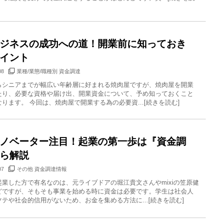
ジネスの成功への道！開業前に知っておき
イント
08
業種/業態/職種別 資金調達
らシニアまでが幅広い年齢層に好まれる焼肉屋ですが、焼肉屋を開業
たり、必要な資格や届け出、開業資金について、予め知っておくこと
ります。 今回は、焼肉屋で開業する為の必要資...[続きを読む]
ノベーター注目！起業の第一歩は『資金調
ら解説
07
その他 資金調達情報
起業した方で有名なのは、元ライブドアの堀江貴文さんやmixiの笠原健
どですが、そもそも事業を始める時に資金は必要です。学生は社会人
テや社会的信用がないため、お金を集める方法に...[続きを読む]