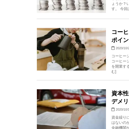
ょうか？
す。 今回
コーヒ
ポイン
2020/10/
コーヒー
コーヒー
を開業する
む]
資本性
デメリ
2020/10/
資金繰り
はないの
金融機関か