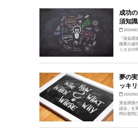
成功の
須知識
2020/09/
『資金調
開業の成
ミカタの申
夢の実
ッキリ
2020/09/
資金調達
談会」を
問や質問に