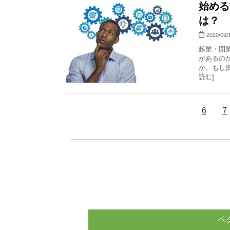
始める
は？
2020/09/
起業・開
があるの
か、もし資
読む]
6
7
ベ