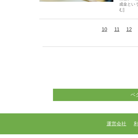
成金という
む]
10
11
12
ベ
運営会社