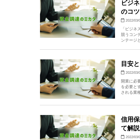
ビジネ
のコツ
2022/03/
「ビジネ
競うコン
ンテージと
目安と
2022/03/
開業に必要
を必要と
される業種
信用保
て解説
2022/03/