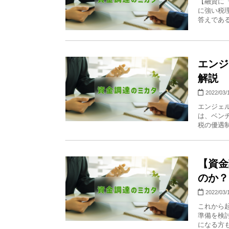
【融資に
に強い税
答えである
エンジ
解説
2022/03/
エンジェ
は、ベン
税の優遇制
【資金
のか？
2022/03/
これから
準備を検
になる方も