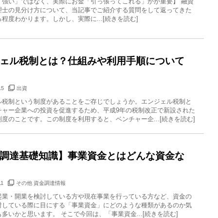
「強い」ではなく、実際にお金「引っ張ってこれる」かが重要】 融資
理士の見分け方について、当記事でご紹介する質問をして返ってきた
程度わかります。しかし、実際に...[続きを読む]
ェル税制とは？仕組みや利用手順について
15
出資
ル税制という制度があることをご存じでしょうか。エンジェル税制と
チャー企業への投資を促進するため、平成9年の税制改正で新設された
度のことです。この制度を利用すると、ベンチャー企...[続きを読む]
調達基礎知識】事業資金とはどんな資金な
11
その他 資金調達情報
起業・開業を検討している方や現在事業を行っている方など、資金の
討している際に目にする「事業資金」にどのような種類があるのか気
多いかと思います。 そこで今回は、「事業資金...[続きを読む]