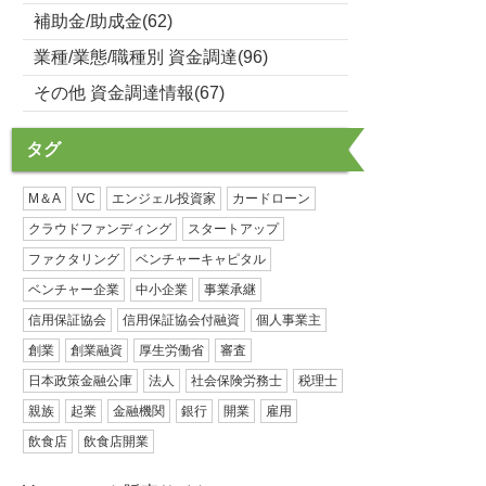
補助金/助成金(62)
業種/業態/職種別 資金調達(96)
その他 資金調達情報(67)
タグ
M＆A
VC
エンジェル投資家
カードローン
クラウドファンディング
スタートアップ
ファクタリング
ベンチャーキャピタル
ベンチャー企業
中小企業
事業承継
信用保証協会
信用保証協会付融資
個人事業主
創業
創業融資
厚生労働省
審査
日本政策金融公庫
法人
社会保険労務士
税理士
親族
起業
金融機関
銀行
開業
雇用
飲食店
飲食店開業