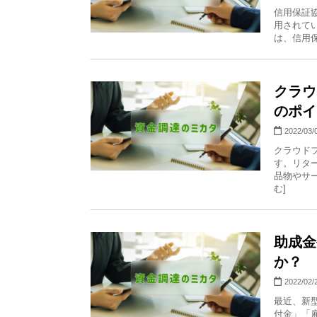
信用保証
用されて
は、信用保
クラウ
のポイ
2022/03/
クラウド
す。リタ
品物やサー
む]
助成金
か？
2022/02/
最近、新
付金」「