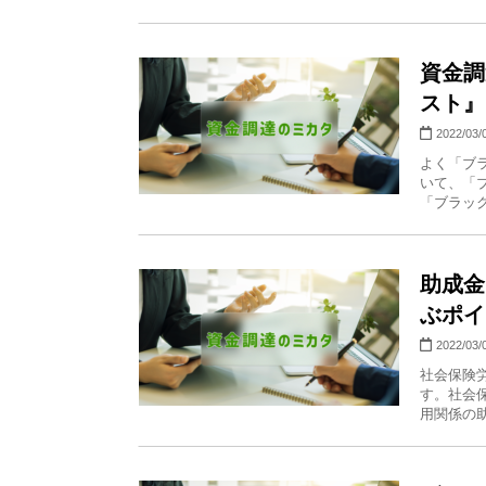
資金調
スト』
2022/03/
よく「ブ
いて、「
「ブラック
助成金
ぶポイ
2022/03/
社会保険
す。社会
用関係の助