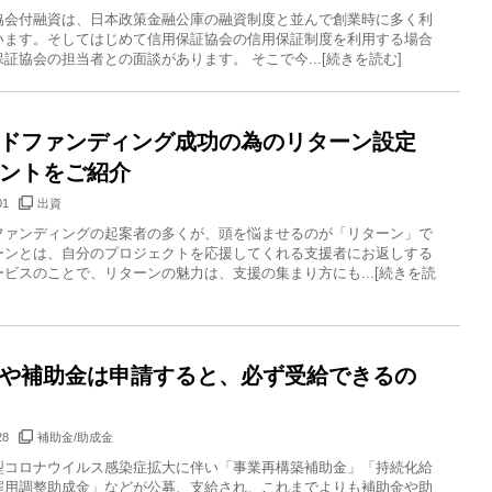
協会付融資は、日本政策金融公庫の融資制度と並んで創業時に多く利
います。そしてはじめて信用保証協会の信用保証制度を利用する場合
証協会の担当者との面談があります。 そこで今...[続きを読む]
ドファンディング成功の為のリターン設定
ントをご紹介
01
出資
ファンディングの起案者の多くが、頭を悩ませるのが「リターン」で
ーンとは、自分のプロジェクトを応援してくれる支援者にお返しする
ビスのことで、リターンの魅力は、支援の集まり方にも...[続きを読
や補助金は申請すると、必ず受給できるの
28
補助金/助成金
型コロナウイルス感染症拡大に伴い「事業再構築補助金」「持続化給
雇用調整助成金」などが公募、支給され、これまでよりも補助金や助