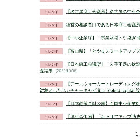
【名古屋商工会議所】名古屋の中小
トレンド
経営の相談窓口である日本商工会議
トレンド
【中小企業庁】「事業承継・引継ぎ補
トレンド
【富山県】「とやまスタートアッププ
トレンド
【日本商工会議所】「人手不足の状況
トレンド
査結果
(2022/10/06)
【アースウォーカートレーディング
トレンド
対象としたベンチャーキャピタル Stoked capital 
【日本政策金融公庫】全国中小企業
トレンド
【厚生労働省】「キャリアアップ助
トレンド
1