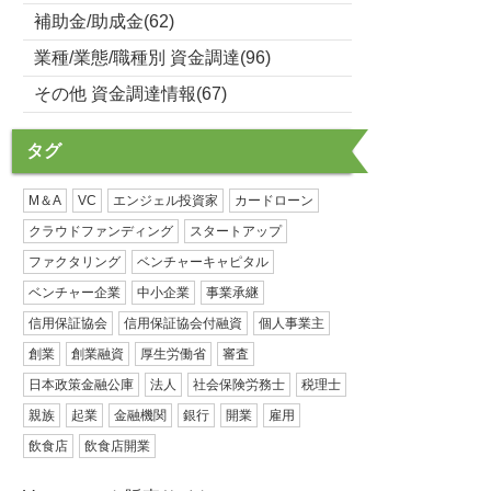
補助金/助成金(62)
業種/業態/職種別 資金調達(96)
その他 資金調達情報(67)
タグ
M＆A
VC
エンジェル投資家
カードローン
クラウドファンディング
スタートアップ
ファクタリング
ベンチャーキャピタル
ベンチャー企業
中小企業
事業承継
信用保証協会
信用保証協会付融資
個人事業主
創業
創業融資
厚生労働省
審査
日本政策金融公庫
法人
社会保険労務士
税理士
親族
起業
金融機関
銀行
開業
雇用
飲食店
飲食店開業