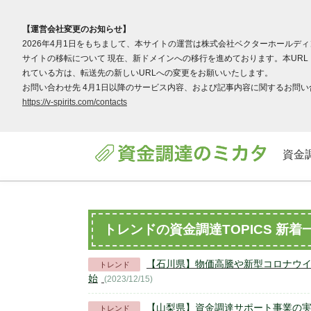
【運営会社変更のお知らせ】
2026年4月1日をもちまして、本サイトの運営は株式会社ベクターホールデ
サイトの移転について 現在、新ドメインへの移行を進めております。本URL（v
れている方は、転送先の新しいURLへの変更をお願いいたします。
お問い合わせ先 4月1日以降のサービス内容、および記事内容に関するお問い合わ
https://v-spirits.com/contacts
資金
トレンドの資金調達TOPICS 新着
【石川県】物価高騰や新型コロナウ
トレンド
始
(2023/12/15)
【山梨県】資金調達サポート事業の
トレンド